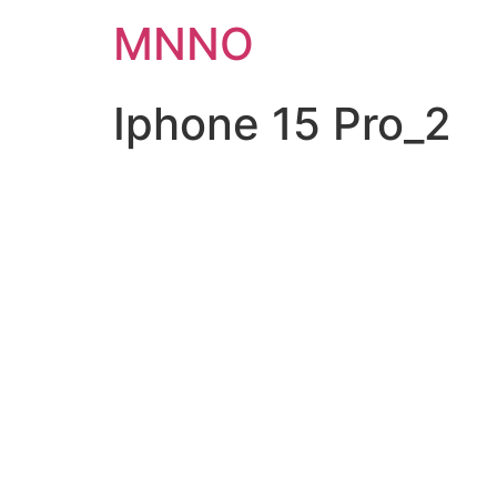
Ir
MNNO
para
o
conteúdo
Iphone 15 Pro_2